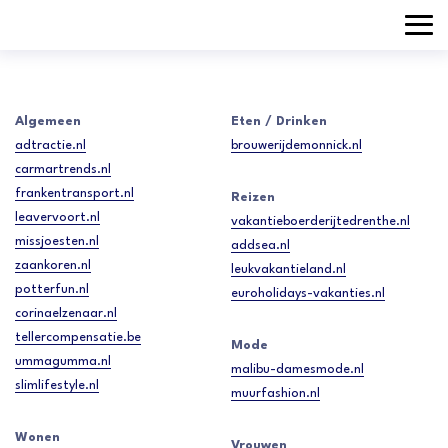
Algemeen
Eten / Drinken
adtractie.nl
brouwerijdemonnick.nl
carmartrends.nl
frankentransport.nl
Reizen
leavervoort.nl
vakantieboerderijtedrenthe.nl
missjoesten.nl
addsea.nl
zaankoren.nl
leukvakantieland.nl
potterfun.nl
euroholidays-vakanties.nl
corinaelzenaar.nl
tellercompensatie.be
Mode
ummagumma.nl
malibu-damesmode.nl
slimlifestyle.nl
muurfashion.nl
Wonen
Vrouwen