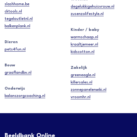
slashhome.be
degelukkigehuisvrouw.nl
cktools.nl
zusenzolifestyle.nl
tegeloutletnl.nl
balkenplank.nl
Kinder / baby
warmschaap.nl
Dieren
kraaltjemeer.nl
pets4fun.nl
kidscotton.nl
Bouw
Zakelijk
graaflandbv.nl
greeneagle.nl
killersales.nl
Onderwijs
zonnepanelenwiki.nl
balanszorgcoaching.nl
vroomhr.nl
Beeldbank Online